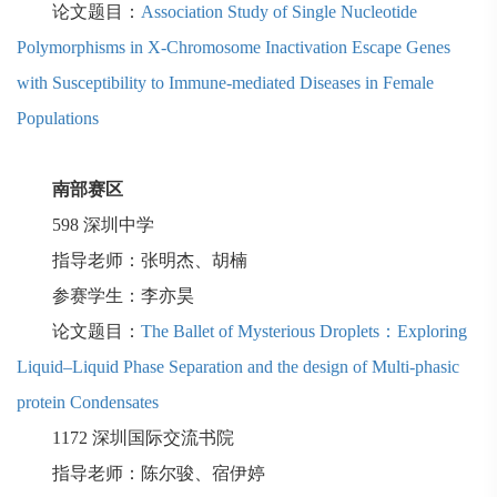
论文题目：
Association Study of Single Nucleotide
Polymorphisms in X-Chromosome Inactivation Escape Genes
with Susceptibility to Immune-mediated Diseases in Female
Populations
南部赛区
598
深圳中学
指导老师：张明杰、胡楠
参赛学生：李亦昊
论文题目：
The Ballet of Mysterious Droplets：Exploring
Liquid–Liquid Phase Separation and the design of Multi-phasic
protein Condensates
1172
深圳国际交流书院
指导老师：陈尔骏、宿伊婷