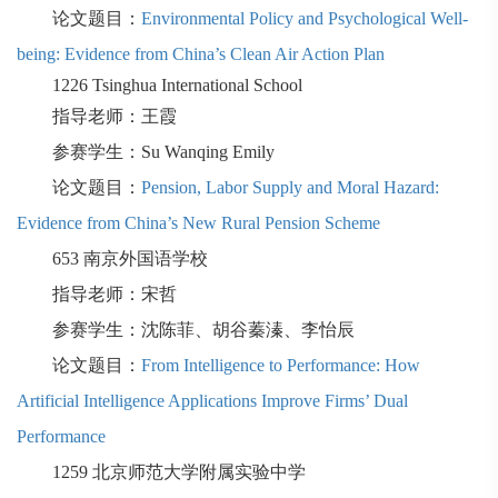
论文题目：
Environmental Policy and Psychological Well-
being: Evidence from China’s Clean Air Action Plan
1226
Tsinghua International School
指导老师：王霞
参赛学生：
Su Wanqing Emily
论文题目：
Pension, Labor Supply and Moral Hazard:
Evidence from China’s New Rural Pension Scheme
653
南京外国语学校
指导老师：宋哲
参赛学生：沈陈菲、胡谷蓁溱、李怡辰
论文题目：
From Intelligence to Performance: How
Artificial Intelligence Applications Improve Firms’ Dual
Performance
1259
北京师范大学附属实验中学