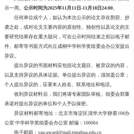
示一周。
公示时间为
2025
年
11
月
11
日
-11
月
18
日
24:00
。
任何单位或个人，如认为本次公示的论文存在剽窃、抄
袭之处，或对论文主要内容的原创性、独创性以及论文的主
要研究结果存在重大疑问，可在公示时间结束之前以电子邮
件、邮寄等书面方式向丘成桐中学科学奖组委会办公室提出
异议。
提出异议的书面材料应包括论文题目、被异议的内容，
以及支持异议的具体证据。单位提出异议的，须加盖公章；
个人提出异议的，应署本人姓名、联系地址和电话。
收到异议材料后，我们将请专家团队审核。组委会郑重
承诺对提出异议的单位和个人予以保密。
异议材料邮寄地址：北京市海淀区清华大学静斋
108
办
公室
中学
科学奖组委会办公室
邮编：
100084
电子邮箱：
yau-award@mail.tsinghua.edu.cn