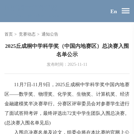
En
首页
>
竞赛动态
>
通知公告
2025丘成桐中学科学奖（中国内地赛区）总决赛入围
名单公示
发布时间：2025-11-11
11
月
7
日
-11
月
9
日，
2025
丘成桐中学科学奖中国内地赛
区
——
数学奖、物理奖、化学奖、生物奖、计算机奖、经济
金融建模奖半决赛举行。分赛区评审委员会对参赛学生进行
了面试答辩考评，最终评选出
72
支中学生团队入围总决赛。
(
总决赛入围名单见后
)
入围总决赛名单及论文，组委会将在本比赛的官网上公