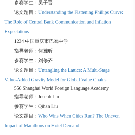
参赛学生：吴子晋
论文题目：
Understanding the Flattening Phillips Curve:
The Role of Central Bank Communication and Inflation
Expectations
1234
中国重庆
市巴蜀中
学
指导老师：何雅昕
参赛学生：刘修齐
论文题目：
Untangling the Lattice: A Multi‑Stage
Value‑Added Gravity Model for Global Value Chains
556
Shanghai World Foreign Language Academy
指导老师：
Joseph Lin
参赛学生：
Qihan Liu
论文题目：
Who Wins When Cities Run? The Uneven
Impact of Marathons on Hotel Demand