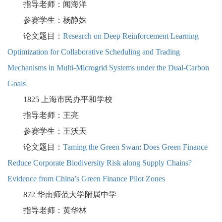
指导老师：闻海洋
参赛学生：杨静姝
论文题目：
Research on Deep Reinforcement Learning
Optimization for Collaborative Scheduling and Trading
Mechanisms in Multi-Microgrid Systems under the Dual-Carbon
Goals
1825
上海市民办平和学校
指导老师：王亮
参赛学生：王沃天
论文题目：
Taming the Green Swan: Does Green Finance
Reduce Corporate Biodiversity Risk along Supply Chains?
Evidence from China’s Green Finance Pilot Zones
872
华南师范大学附属中学
指导老师：黄华林