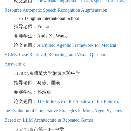
论文题目：
Flow Matching-based Text-to-Speech for Low-
Resource Automatic Speech Recognition Augmentation
1176
Tsinghua International School
指导老师：
Yu Tao
参赛学生：
Andy Xu Wang
论文题目：
A Unified Agentic Framework for Medical
VLMs: Case Retrieval, Reporting, and Visual Question
Answering
1178
北京师范大学附属实验中学
指导老师：马静、国萌
参赛学生：孙浩宸
论文题目：
The Influence of the Shadow of the Future on
the Evolution of Cooperative Strategies in Multi-Agent Systems
Based on LLM Architecture in Repeated Games
1357
北京市第一
0
一中学