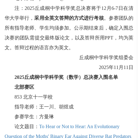
注：
2025
丘成桐中学科学奖总决赛将于
12
月
6-7
日在清
华大学举行，
采用全英文答辩的方式进行考核
。参赛团队的
所有指导老师、学生均
须
参加。公示期结束后，确定入围总
决赛的团队需提交最终版论文，以及答辩所用
PPT
，均为英
文。答辩过程的语言亦为英文。
丘成桐中学科学奖组委会
2025
年
11
月
11
日
2025
丘成桐中学科学奖（数学）总决赛入围名单
北部赛区
853
北京十一学校
指导老师：王一川、胡煜成
参赛学生：方曼琳
论文题目：
To Hear or Not to Hear: An Evolutionary
Question of the Moths' Binary Ear Against Diverse Bat Predators