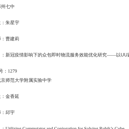
郑州七中
生：朱星宇
师：曹建莉
目：新冠疫情影响下的众包即时物流服务效能优化研究
——
以
UU
号：
1279
北京师范大学附属实验中学
生：金香延
师：邱宇
目：
Utilizing Commutator and Conjugation for Solving Rubik’s Cube