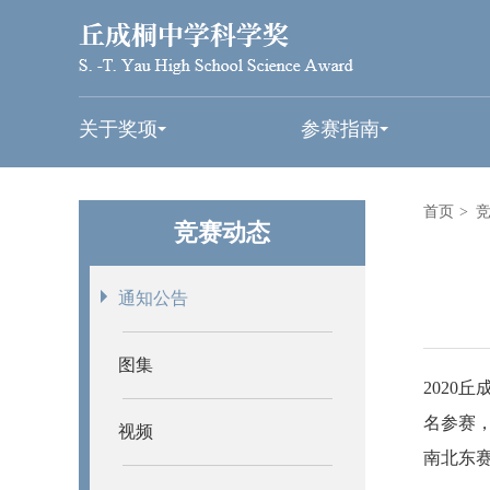
关于奖项
参赛指南
首页
>
竞赛动态
通知公告
图集
2020
丘
名参赛
视频
南北东