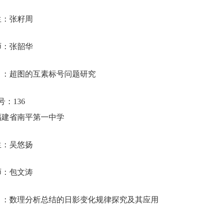
生：张籽周
师：张韶华
目：超图的互素标号问题研究
号：
136
福建省南平第一中学
生：吴悠扬
师：包文涛
目：数理分析总结的日影变化规律探究及其应用