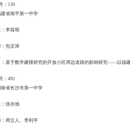
号：
139
福建省南平第一中学
生：李筱萌
师：包文涛
目：基于数学建模研究的开放小区周边道路的影响研究
——
以福
号：
492
湖南省长沙市第一中学
生：张亦弛
师：周立人、李利平