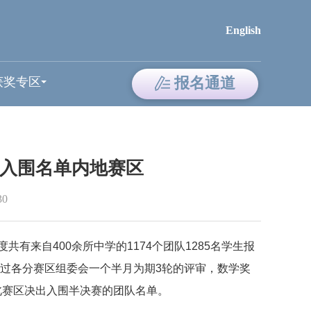
English
报名通道
获奖专区
赛入围名单内地赛区
30
度共有来自
400
余所中学的
1174
个团队
1285
名学生报
过各分赛区组委会一个半月为期
3
轮的评审，数学奖
北赛区决出入围半决赛的团队名单。