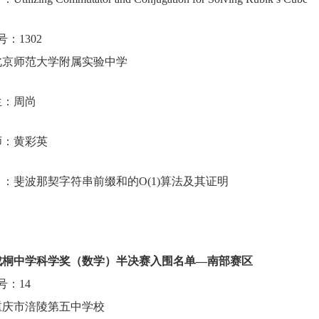
号：
1302
北京师范大学附属实验中学
生：周尚
师：黄彩英
目：斐波那契字符串前缀和的
O(1)
算法及其证明
成桐中学科学奖（数学）半决赛入围名单
—
南部赛区
号：
14
重庆市涪陵第五中学校