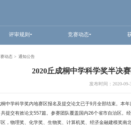
评审规则
竞赛动态
竞赛动态
>
通知公告
2020丘成桐中学科学奖半决
发布时间：2020-09-
成桐中学科学奖内地赛区报名及提交论文已于
9
月全部结束。本年
，共提交有效论文
557
篇
。参赛团队覆盖国内
26
个省市自治区。经
赛区，物理奖、化学奖、生物奖、计算机奖、经济金融建模奖南