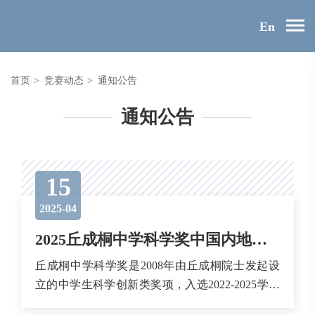
En
首页
>
竞赛动态
>
通知公告
通知公告
15
2025-04
2025丘成桐中学科学奖中国内地赛区报名开启
丘成桐中学科学奖是2008年由丘成桐院士发起设
立的中学生科学创新类奖项，入选2022-2025学年
教育部竞赛白名单。竞赛面向全球中学生，涵盖