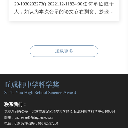
29-1030202273() 2022112-11824:00任何单位或个
人，如认为本次公示的论文存在剽窃、抄袭之
处，或对论文主要内容的原创性、独创性以及论
文的主要研究结果存在重大疑问，可在公示时间
结束之前以电子邮件、邮寄等书面方式向丘成桐
中学科学奖组委会的秘书处提...
加载更多
联系我们：
竞赛总部办公室：北京市海淀区清华大学静斋 丘成桐数学科学中心100084
邮箱：yau-award@tsinghua.edu.cn
电话：010-62797299；010-62797260