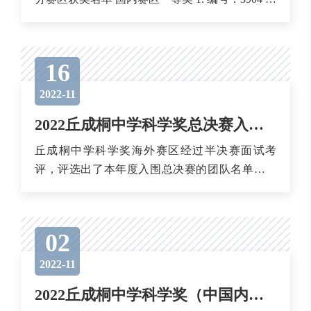
校：华外同文外国语学校国际高中项目 参赛学
生：陈锘、杨展睿、谢佳璇 指导老师：赵越 论文
题目：A study of...
16
2022-11
2022丘成桐中学科学奖总决赛入围团队及论文公示通知海外赛区
丘成桐中学科学奖海外赛区经过半决赛面试考
评，评选出了本年度入围总决赛的团队名单。共
有11支亚洲赛区团队和5支北美赛区团队入围总决
赛(总决赛入围名单见后)。 对于此次分赛区决赛
推选出的论文，组委会将在本比赛的官网上公示
02
一周。亚洲赛区公示已截止(11月16日-11月22日
24:...
2022-11
2022丘成桐中学科学奖（中国内地） 总决赛入围名单公示